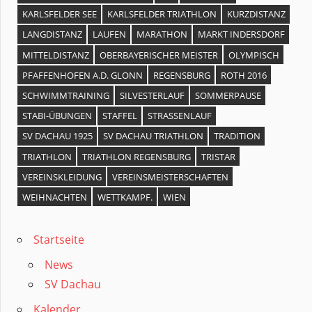
KARLSFELDER SEE
KARLSFELDER TRIATHLON
KURZDISTANZ
LANGDISTANZ
LAUFEN
MARATHON
MARKT INDERSDORF
MITTELDISTANZ
OBERBAYERISCHER MEISTER
OLYMPISCH
PFAFFENHOFEN A.D. GLONN
REGENSBURG
ROTH 2016
SCHWIMMTRAINING
SILVESTERLAUF
SOMMERPAUSE
STABI-ÜBUNGEN
STAFFEL
STRASSENLAUF
SV DACHAU 1925
SV DACHAU TRIATHLON
TRADITION
TRIATHLON
TRIATHLON REGENSBURG
TRISTAR
VEREINSKLEIDUNG
VEREINSMEISTERSCHAFTEN
WEIHNACHTEN
WETTKAMPF.
WIEN
Startseite
News
SV Dachau
Kalender