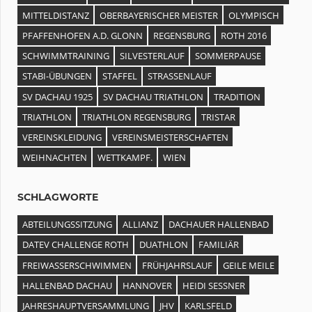
MITTELDISTANZ
OBERBAYERISCHER MEISTER
OLYMPISCH
PFAFFENHOFEN A.D. GLONN
REGENSBURG
ROTH 2016
SCHWIMMTRAINING
SILVESTERLAUF
SOMMERPAUSE
STABI-ÜBUNGEN
STAFFEL
STRASSENLAUF
SV DACHAU 1925
SV DACHAU TRIATHLON
TRADITION
TRIATHLON
TRIATHLON REGENSBURG
TRISTAR
VEREINSKLEIDUNG
VEREINSMEISTERSCHAFTEN
WEIHNACHTEN
WETTKAMPF.
WIEN
SCHLAGWORTE
ABTEILUNGSSITZUNG
ALLIANZ
DACHAUER HALLENBAD
DATEV CHALLENGE ROTH
DUATHLON
FAMILIÄR
FREIWASSERSCHWIMMEN
FRÜHJAHRSLAUF
GEILE MEILE
HALLENBAD DACHAU
HANNOVER
HEIDI SESSNER
JAHRESHAUPTVERSAMMLUNG
JHV
KARLSFELD