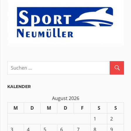
KALENDER
August 2026
M
D
M
D
F
S
S
1
2
3
4
5
6
7
8
9