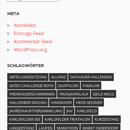
META
Anmelden
Eintrags-Feed
Kommentar-Feed
WordPress.org
SCHLAGWÖRTER
ABTEILUNGSSITZUNG
ALLIANZ
DACHAUER HALLENBAD
DATEV CHALLENGE ROTH
DUATHLON
FAMILIÄR
FREIWASSERSCHWIMMEN
FRÜHJAHRSLAUF
GEILE MEILE
HALLENBAD DACHAU
HANNOVER
HEIDI SESSNER
JAHRESHAUPTVERSAMMLUNG
JHV
KARLSFELD
KARLSFELDER SEE
KARLSFELDER TRIATHLON
KURZDISTANZ
LANGDISTANZ
LAUFEN
MARATHON
MARKT INDERSDORF