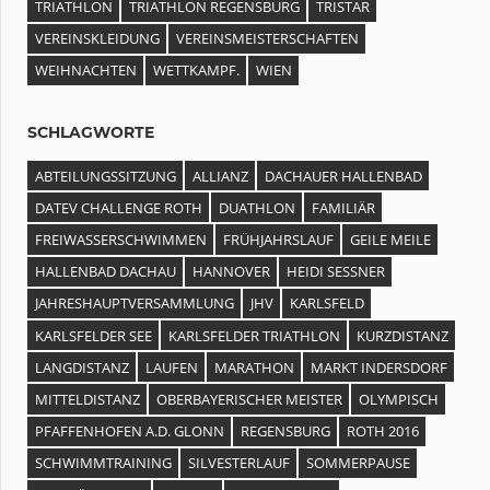
TRIATHLON
TRIATHLON REGENSBURG
TRISTAR
VEREINSKLEIDUNG
VEREINSMEISTERSCHAFTEN
WEIHNACHTEN
WETTKAMPF.
WIEN
SCHLAGWORTE
ABTEILUNGSSITZUNG
ALLIANZ
DACHAUER HALLENBAD
DATEV CHALLENGE ROTH
DUATHLON
FAMILIÄR
FREIWASSERSCHWIMMEN
FRÜHJAHRSLAUF
GEILE MEILE
HALLENBAD DACHAU
HANNOVER
HEIDI SESSNER
JAHRESHAUPTVERSAMMLUNG
JHV
KARLSFELD
KARLSFELDER SEE
KARLSFELDER TRIATHLON
KURZDISTANZ
LANGDISTANZ
LAUFEN
MARATHON
MARKT INDERSDORF
MITTELDISTANZ
OBERBAYERISCHER MEISTER
OLYMPISCH
PFAFFENHOFEN A.D. GLONN
REGENSBURG
ROTH 2016
SCHWIMMTRAINING
SILVESTERLAUF
SOMMERPAUSE