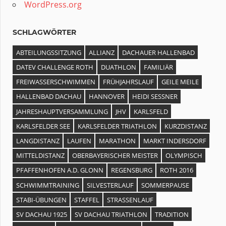
WordPress.org
SCHLAGWÖRTER
ABTEILUNGSSITZUNG
ALLIANZ
DACHAUER HALLENBAD
DATEV CHALLENGE ROTH
DUATHLON
FAMILIÄR
FREIWASSERSCHWIMMEN
FRÜHJAHRSLAUF
GEILE MEILE
HALLENBAD DACHAU
HANNOVER
HEIDI SESSNER
JAHRESHAUPTVERSAMMLUNG
JHV
KARLSFELD
KARLSFELDER SEE
KARLSFELDER TRIATHLON
KURZDISTANZ
LANGDISTANZ
LAUFEN
MARATHON
MARKT INDERSDORF
MITTELDISTANZ
OBERBAYERISCHER MEISTER
OLYMPISCH
PFAFFENHOFEN A.D. GLONN
REGENSBURG
ROTH 2016
SCHWIMMTRAINING
SILVESTERLAUF
SOMMERPAUSE
STABI-ÜBUNGEN
STAFFEL
STRASSENLAUF
SV DACHAU 1925
SV DACHAU TRIATHLON
TRADITION