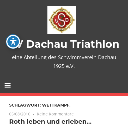
Zum
Inhalt
springen
SV Dachau Triathlon
eine Abteilung des Schwimmverein Dachau
1925 e.V.
SCHLAGWORT:
WETTKAMPF.
05/08/2016
Keine Kommentare
Roth leben und erleben…