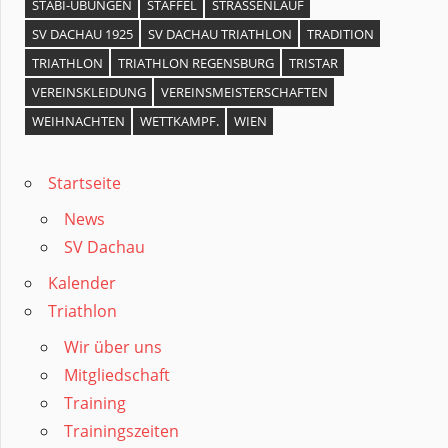
STABI-ÜBUNGEN
STAFFEL
STRASSENLAUF
SV DACHAU 1925
SV DACHAU TRIATHLON
TRADITION
TRIATHLON
TRIATHLON REGENSBURG
TRISTAR
VEREINSKLEIDUNG
VEREINSMEISTERSCHAFTEN
WEIHNACHTEN
WETTKAMPF.
WIEN
Startseite
News
SV Dachau
Kalender
Triathlon
Wir über uns
Mitgliedschaft
Training
Trainingszeiten