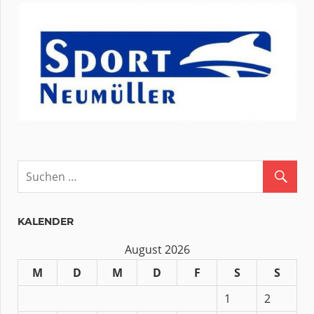
KALENDER
August 2026
M
D
M
D
F
S
S
1
2