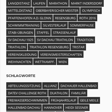
LANGDISTANZ
LAUFEN
MARATHON
MARKT INDERSDORF
MITTELDISTANZ
OBERBAYERISCHER MEISTER
OLYMPISCH
PFAFFENHOFEN A.D. GLONN
REGENSBURG
ROTH 2016
SCHWIMMTRAINING
SILVESTERLAUF
SOMMERPAUSE
STABI-ÜBUNGEN
STAFFEL
STRASSENLAUF
SV DACHAU 1925
SV DACHAU TRIATHLON
TRADITION
TRIATHLON
TRIATHLON REGENSBURG
TRISTAR
VEREINSKLEIDUNG
VEREINSMEISTERSCHAFTEN
WEIHNACHTEN
WETTKAMPF.
WIEN
SCHLAGWORTE
ABTEILUNGSSITZUNG
ALLIANZ
DACHAUER HALLENBAD
DATEV CHALLENGE ROTH
DUATHLON
FAMILIÄR
FREIWASSERSCHWIMMEN
FRÜHJAHRSLAUF
GEILE MEILE
HALLENBAD DACHAU
HANNOVER
HEIDI SESSNER