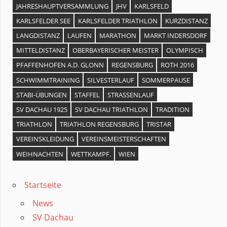
JAHRESHAUPTVERSAMMLUNG
JHV
KARLSFELD
KARLSFELDER SEE
KARLSFELDER TRIATHLON
KURZDISTANZ
LANGDISTANZ
LAUFEN
MARATHON
MARKT INDERSDORF
MITTELDISTANZ
OBERBAYERISCHER MEISTER
OLYMPISCH
PFAFFENHOFEN A.D. GLONN
REGENSBURG
ROTH 2016
SCHWIMMTRAINING
SILVESTERLAUF
SOMMERPAUSE
STABI-ÜBUNGEN
STAFFEL
STRASSENLAUF
SV DACHAU 1925
SV DACHAU TRIATHLON
TRADITION
TRIATHLON
TRIATHLON REGENSBURG
TRISTAR
VEREINSKLEIDUNG
VEREINSMEISTERSCHAFTEN
WEIHNACHTEN
WETTKAMPF.
WIEN
Startseite
News
SV Dachau