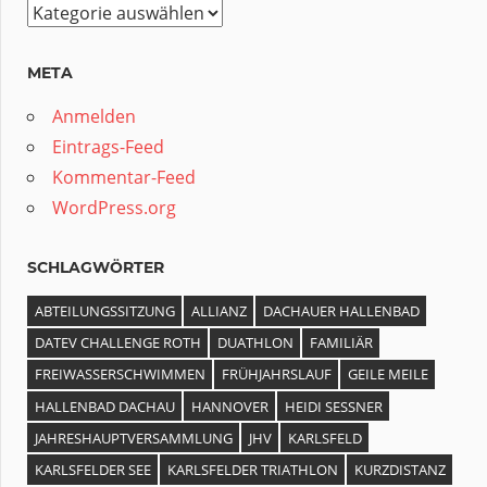
Kategorien
META
Anmelden
Eintrags-Feed
Kommentar-Feed
WordPress.org
SCHLAGWÖRTER
ABTEILUNGSSITZUNG
ALLIANZ
DACHAUER HALLENBAD
DATEV CHALLENGE ROTH
DUATHLON
FAMILIÄR
FREIWASSERSCHWIMMEN
FRÜHJAHRSLAUF
GEILE MEILE
HALLENBAD DACHAU
HANNOVER
HEIDI SESSNER
JAHRESHAUPTVERSAMMLUNG
JHV
KARLSFELD
KARLSFELDER SEE
KARLSFELDER TRIATHLON
KURZDISTANZ