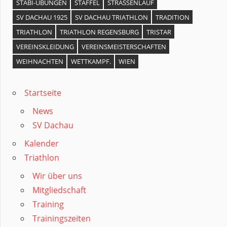
STABI-ÜBUNGEN
STAFFEL
STRASSENLAUF
SV DACHAU 1925
SV DACHAU TRIATHLON
TRADITION
TRIATHLON
TRIATHLON REGENSBURG
TRISTAR
VEREINSKLEIDUNG
VEREINSMEISTERSCHAFTEN
WEIHNACHTEN
WETTKAMPF.
WIEN
Startseite
News
SV Dachau
Kalender
Triathlon
Wir über uns
Mitgliedschaft
Training
Trainingszeiten