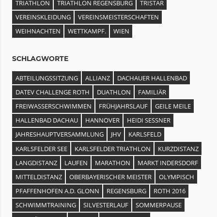
TRIATHLON
TRIATHLON REGENSBURG
TRISTAR
VEREINSKLEIDUNG
VEREINSMEISTERSCHAFTEN
WEIHNACHTEN
WETTKAMPF.
WIEN
SCHLAGWORTE
ABTEILUNGSSITZUNG
ALLIANZ
DACHAUER HALLENBAD
DATEV CHALLENGE ROTH
DUATHLON
FAMILIÄR
FREIWASSERSCHWIMMEN
FRÜHJAHRSLAUF
GEILE MEILE
HALLENBAD DACHAU
HANNOVER
HEIDI SESSNER
JAHRESHAUPTVERSAMMLUNG
JHV
KARLSFELD
KARLSFELDER SEE
KARLSFELDER TRIATHLON
KURZDISTANZ
LANGDISTANZ
LAUFEN
MARATHON
MARKT INDERSDORF
MITTELDISTANZ
OBERBAYERISCHER MEISTER
OLYMPISCH
PFAFFENHOFEN A.D. GLONN
REGENSBURG
ROTH 2016
SCHWIMMTRAINING
SILVESTERLAUF
SOMMERPAUSE