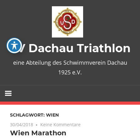
Zum
Inhalt
springen
SV Dachau Triathlon
eine Abteilung des Schwimmverein Dachau
1925 e.V.
SCHLAGWORT:
WIEN
30/04/2018
Keine Kommentare
Wien Marathon