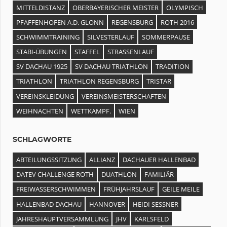
MITTELDISTANZ
OBERBAYERISCHER MEISTER
OLYMPISCH
PFAFFENHOFEN A.D. GLONN
REGENSBURG
ROTH 2016
SCHWIMMTRAINING
SILVESTERLAUF
SOMMERPAUSE
STABI-ÜBUNGEN
STAFFEL
STRASSENLAUF
SV DACHAU 1925
SV DACHAU TRIATHLON
TRADITION
TRIATHLON
TRIATHLON REGENSBURG
TRISTAR
VEREINSKLEIDUNG
VEREINSMEISTERSCHAFTEN
WEIHNACHTEN
WETTKAMPF.
WIEN
SCHLAGWORTE
ABTEILUNGSSITZUNG
ALLIANZ
DACHAUER HALLENBAD
DATEV CHALLENGE ROTH
DUATHLON
FAMILIÄR
FREIWASSERSCHWIMMEN
FRÜHJAHRSLAUF
GEILE MEILE
HALLENBAD DACHAU
HANNOVER
HEIDI SESSNER
JAHRESHAUPTVERSAMMLUNG
JHV
KARLSFELD