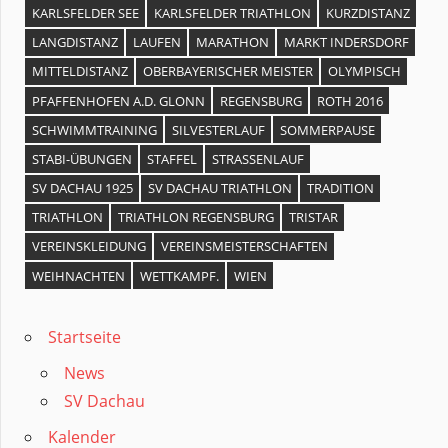
KARLSFELDER SEE
KARLSFELDER TRIATHLON
KURZDISTANZ
LANGDISTANZ
LAUFEN
MARATHON
MARKT INDERSDORF
MITTELDISTANZ
OBERBAYERISCHER MEISTER
OLYMPISCH
PFAFFENHOFEN A.D. GLONN
REGENSBURG
ROTH 2016
SCHWIMMTRAINING
SILVESTERLAUF
SOMMERPAUSE
STABI-ÜBUNGEN
STAFFEL
STRASSENLAUF
SV DACHAU 1925
SV DACHAU TRIATHLON
TRADITION
TRIATHLON
TRIATHLON REGENSBURG
TRISTAR
VEREINSKLEIDUNG
VEREINSMEISTERSCHAFTEN
WEIHNACHTEN
WETTKAMPF.
WIEN
Startseite
News
SV Dachau
Kalender