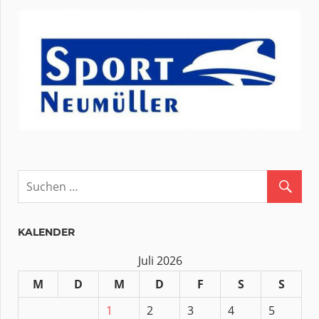
KALENDER
Juli 2026
M
D
M
D
F
S
S
1
2
3
4
5