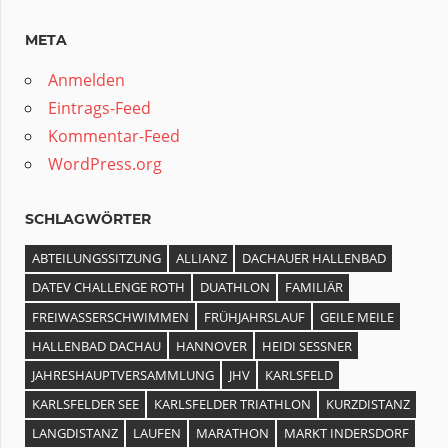
META
Anmelden
Eintrags-Feed
Kommentar-Feed
WordPress.org
SCHLAGWÖRTER
ABTEILUNGSSITZUNG
ALLIANZ
DACHAUER HALLENBAD
DATEV CHALLENGE ROTH
DUATHLON
FAMILIÄR
FREIWASSERSCHWIMMEN
FRÜHJAHRSLAUF
GEILE MEILE
HALLENBAD DACHAU
HANNOVER
HEIDI SESSNER
JAHRESHAUPTVERSAMMLUNG
JHV
KARLSFELD
KARLSFELDER SEE
KARLSFELDER TRIATHLON
KURZDISTANZ
LANGDISTANZ
LAUFEN
MARATHON
MARKT INDERSDORF