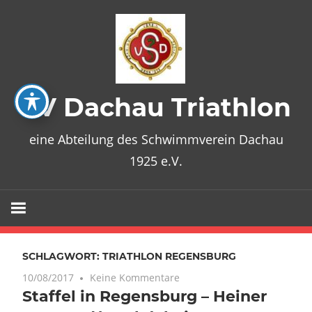
Zum
Inhalt
springen
SV Dachau Triathlon
eine Abteilung des Schwimmverein Dachau
1925 e.V.
SCHLAGWORT:
TRIATHLON REGENSBURG
10/08/2017
Keine Kommentare
Staffel in Regensburg – Heiner