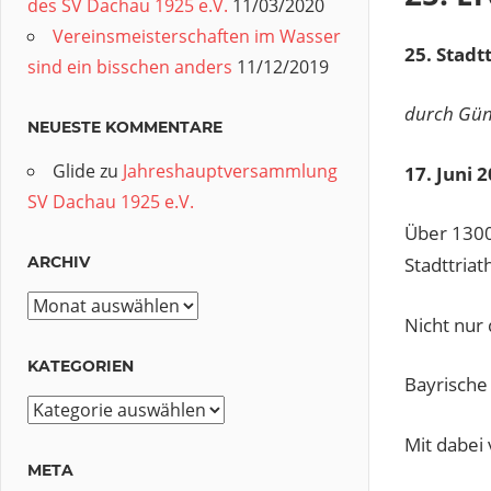
des SV Dachau 1925 e.V.
11/03/2020
Vereinsmeisterschaften im Wasser
25. Stadt
sind ein bisschen anders
11/12/2019
durch Gün
NEUESTE KOMMENTARE
Glide
zu
Jahreshauptversammlung
17. Juni 
SV Dachau 1925 e.V.
Über 1300
Stadttria
ARCHIV
Archiv
Nicht nur
KATEGORIEN
Bayrische 
Kategorien
Mit dabei
META