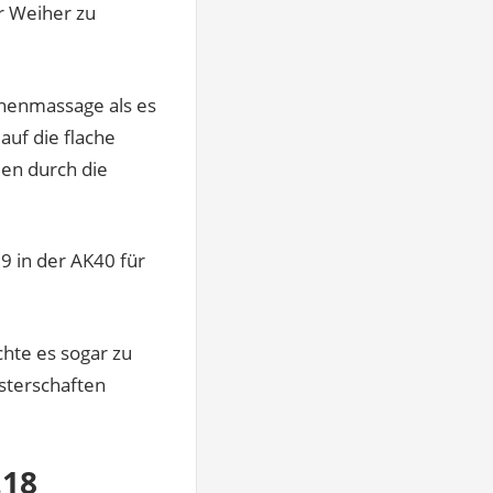
r Weiher zu
nenmassage als es
uf die flache
en durch die
9 in der AK40 für
chte es sogar zu
isterschaften
.18