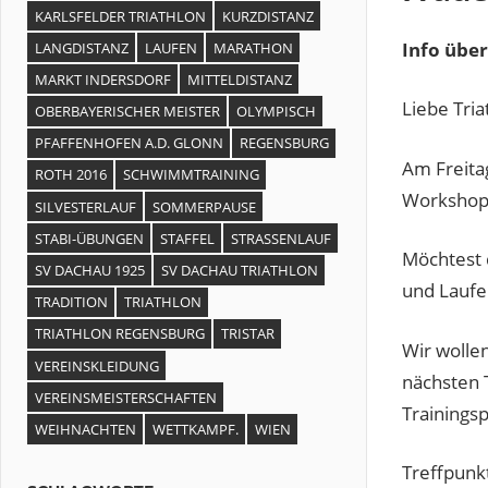
KARLSFELDER TRIATHLON
KURZDISTANZ
Info über
LANGDISTANZ
LAUFEN
MARATHON
MARKT INDERSDORF
MITTELDISTANZ
Liebe Tri
OBERBAYERISCHER MEISTER
OLYMPISCH
PFAFFENHOFEN A.D. GLONN
REGENSBURG
Am Freita
ROTH 2016
SCHWIMMTRAINING
Workshop
SILVESTERLAUF
SOMMERPAUSE
STABI-ÜBUNGEN
STAFFEL
STRASSENLAUF
Möchtest 
SV DACHAU 1925
SV DACHAU TRIATHLON
und Laufen
TRADITION
TRIATHLON
TRIATHLON REGENSBURG
TRISTAR
Wir wolle
VEREINSKLEIDUNG
nächsten 
VEREINSMEISTERSCHAFTEN
Trainings
WEIHNACHTEN
WETTKAMPF.
WIEN
Treffpunk