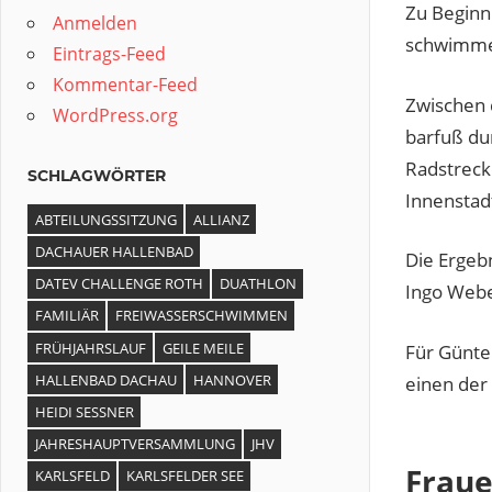
Zu Beginn
Anmelden
schwimm
Eintrags-Feed
Kommentar-Feed
Zwischen 
WordPress.org
barfuß du
Radstreck
SCHLAGWÖRTER
Innenstadt
ABTEILUNGSSITZUNG
ALLIANZ
DACHAUER HALLENBAD
Die Ergebn
DATEV CHALLENGE ROTH
DUATHLON
Ingo Webe
FAMILIÄR
FREIWASSERSCHWIMMEN
FRÜHJAHRSLAUF
GEILE MEILE
Für Günter
HALLENBAD DACHAU
HANNOVER
einen der 
HEIDI SESSNER
JAHRESHAUPTVERSAMMLUNG
JHV
Fraue
KARLSFELD
KARLSFELDER SEE