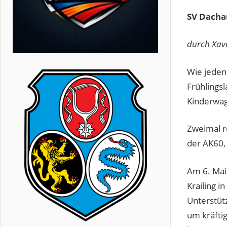
SV Dachau
durch Xav
Wie jeden
Frühlings
Kinderwag
Zweimal re
der AK60,
Am 6. Mai
Krailing i
Unterstüt
um kräfti