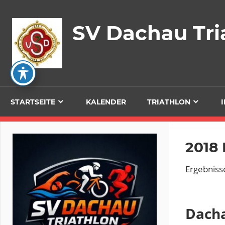
Zum
Inhalt
SV Dachau Tri
springen
STARTSEITE
KALENDER
TRIATHLON
2018 
Ergebniss
Dacha