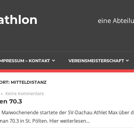
athlon
eine Abtei
IMPRESSUM – KONTAKT
VEREINSMEISTERSCHAFT
ORT:
MITTELDISTANZ
Keine Kommentare
ten 70.3
n Maiwochenende startete der SV-Dachau Athlet Max über di
an 70.3 in St. Pölten. Hier weiterlesen…