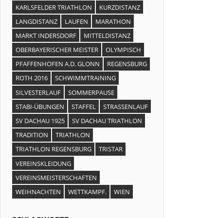
KARLSFELDER TRIATHLON
KURZDISTANZ
LANGDISTANZ
LAUFEN
MARATHON
MARKT INDERSDORF
MITTELDISTANZ
OBERBAYERISCHER MEISTER
OLYMPISCH
PFAFFENHOFEN A.D. GLONN
REGENSBURG
ROTH 2016
SCHWIMMTRAINING
SILVESTERLAUF
SOMMERPAUSE
STABI-ÜBUNGEN
STAFFEL
STRASSENLAUF
SV DACHAU 1925
SV DACHAU TRIATHLON
TRADITION
TRIATHLON
TRIATHLON REGENSBURG
TRISTAR
VEREINSKLEIDUNG
VEREINSMEISTERSCHAFTEN
WEIHNACHTEN
WETTKAMPF.
WIEN