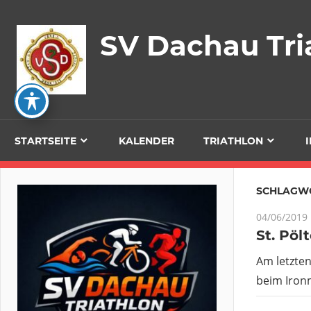
Zum
Inhalt
SV Dachau Tri
springen
STARTSEITE
KALENDER
TRIATHLON
SCHLAGW
04/06/2019
St. Pöl
Am letzte
beim Ironm