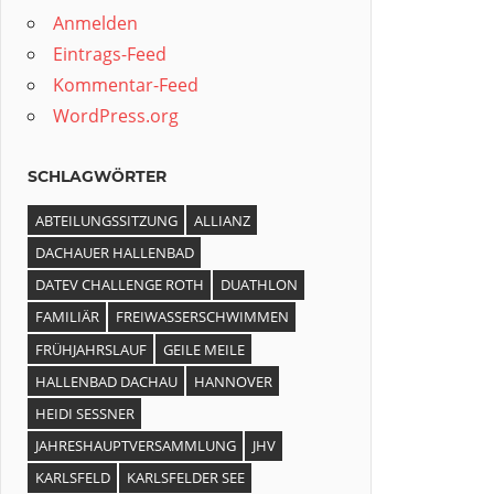
Anmelden
Eintrags-Feed
Kommentar-Feed
WordPress.org
SCHLAGWÖRTER
ABTEILUNGSSITZUNG
ALLIANZ
DACHAUER HALLENBAD
DATEV CHALLENGE ROTH
DUATHLON
FAMILIÄR
FREIWASSERSCHWIMMEN
FRÜHJAHRSLAUF
GEILE MEILE
HALLENBAD DACHAU
HANNOVER
HEIDI SESSNER
JAHRESHAUPTVERSAMMLUNG
JHV
KARLSFELD
KARLSFELDER SEE