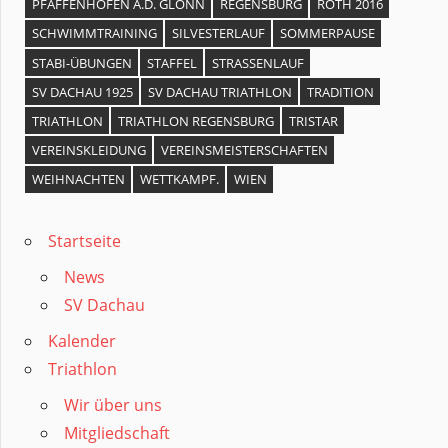
PFAFFENHOFEN A.D. GLONN
REGENSBURG
ROTH 2016
SCHWIMMTRAINING
SILVESTERLAUF
SOMMERPAUSE
STABI-ÜBUNGEN
STAFFEL
STRASSENLAUF
SV DACHAU 1925
SV DACHAU TRIATHLON
TRADITION
TRIATHLON
TRIATHLON REGENSBURG
TRISTAR
VEREINSKLEIDUNG
VEREINSMEISTERSCHAFTEN
WEIHNACHTEN
WETTKAMPF.
WIEN
Startseite
News
SV Dachau
Kalender
Triathlon
Wir über uns
Mitgliedschaft