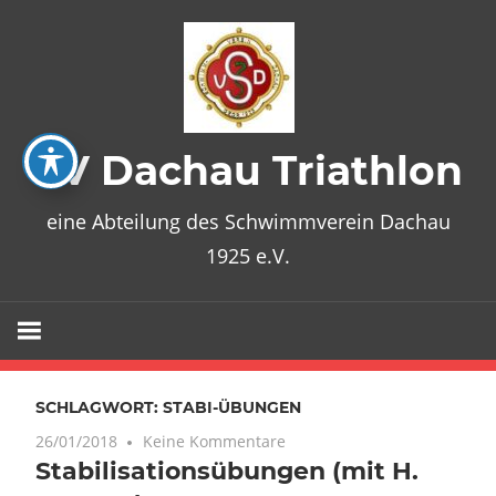
Zum
Inhalt
springen
SV Dachau Triathlon
eine Abteilung des Schwimmverein Dachau
1925 e.V.
SCHLAGWORT:
STABI-ÜBUNGEN
26/01/2018
Keine Kommentare
Stabilisationsübungen (mit H.