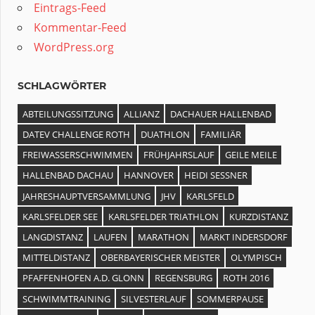
Eintrags-Feed
Kommentar-Feed
WordPress.org
SCHLAGWÖRTER
ABTEILUNGSSITZUNG
ALLIANZ
DACHAUER HALLENBAD
DATEV CHALLENGE ROTH
DUATHLON
FAMILIÄR
FREIWASSERSCHWIMMEN
FRÜHJAHRSLAUF
GEILE MEILE
HALLENBAD DACHAU
HANNOVER
HEIDI SESSNER
JAHRESHAUPTVERSAMMLUNG
JHV
KARLSFELD
KARLSFELDER SEE
KARLSFELDER TRIATHLON
KURZDISTANZ
LANGDISTANZ
LAUFEN
MARATHON
MARKT INDERSDORF
MITTELDISTANZ
OBERBAYERISCHER MEISTER
OLYMPISCH
PFAFFENHOFEN A.D. GLONN
REGENSBURG
ROTH 2016
SCHWIMMTRAINING
SILVESTERLAUF
SOMMERPAUSE