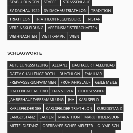
STABI-ÜBUNGEN
STAFFEL
STRASSENLAUF
SV DACHAU 1925
SV DACHAU TRIATHLON
TRADITION
TRIATHLON
TRIATHLON REGENSBURG
TRISTAR
VEREINSKLEIDUNG
VEREINSMEISTERSCHAFTEN
WEIHNACHTEN
WETTKAMPF.
WIEN
SCHLAGWORTE
ABTEILUNGSSITZUNG
ALLIANZ
DACHAUER HALLENBAD
DATEV CHALLENGE ROTH
DUATHLON
FAMILIÄR
FREIWASSERSCHWIMMEN
FRÜHJAHRSLAUF
GEILE MEILE
HALLENBAD DACHAU
HANNOVER
HEIDI SESSNER
JAHRESHAUPTVERSAMMLUNG
JHV
KARLSFELD
KARLSFELDER SEE
KARLSFELDER TRIATHLON
KURZDISTANZ
LANGDISTANZ
LAUFEN
MARATHON
MARKT INDERSDORF
MITTELDISTANZ
OBERBAYERISCHER MEISTER
OLYMPISCH