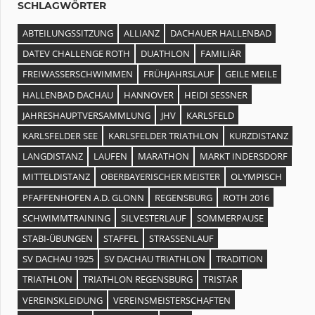
SCHLAGWÖRTER
ABTEILUNGSSITZUNG
ALLIANZ
DACHAUER HALLENBAD
DATEV CHALLENGE ROTH
DUATHLON
FAMILIÄR
FREIWASSERSCHWIMMEN
FRÜHJAHRSLAUF
GEILE MEILE
HALLENBAD DACHAU
HANNOVER
HEIDI SESSNER
JAHRESHAUPTVERSAMMLUNG
JHV
KARLSFELD
KARLSFELDER SEE
KARLSFELDER TRIATHLON
KURZDISTANZ
LANGDISTANZ
LAUFEN
MARATHON
MARKT INDERSDORF
MITTELDISTANZ
OBERBAYERISCHER MEISTER
OLYMPISCH
PFAFFENHOFEN A.D. GLONN
REGENSBURG
ROTH 2016
SCHWIMMTRAINING
SILVESTERLAUF
SOMMERPAUSE
STABI-ÜBUNGEN
STAFFEL
STRASSENLAUF
SV DACHAU 1925
SV DACHAU TRIATHLON
TRADITION
TRIATHLON
TRIATHLON REGENSBURG
TRISTAR
VEREINSKLEIDUNG
VEREINSMEISTERSCHAFTEN