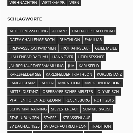
WEIHNACHTEN
WETTKAMPF.
WIEN
SCHLAGWORTE
ABTEILUNGSSITZUNG
ALLIANZ
DACHAUER HALLENBAD
DATEV CHALLENGE ROTH
DUATHLON
FAMILIÄR
FREIWASSERSCHWIMMEN
FRÜHJAHRSLAUF
GEILE MEILE
HALLENBAD DACHAU
HANNOVER
HEIDI SESSNER
JAHRESHAUPTVERSAMMLUNG
JHV
KARLSFELD
KARLSFELDER SEE
KARLSFELDER TRIATHLON
KURZDISTANZ
LANGDISTANZ
LAUFEN
MARATHON
MARKT INDERSDORF
MITTELDISTANZ
OBERBAYERISCHER MEISTER
OLYMPISCH
PFAFFENHOFEN A.D. GLONN
REGENSBURG
ROTH 2016
SCHWIMMTRAINING
SILVESTERLAUF
SOMMERPAUSE
STABI-ÜBUNGEN
STAFFEL
STRASSENLAUF
SV DACHAU 1925
SV DACHAU TRIATHLON
TRADITION