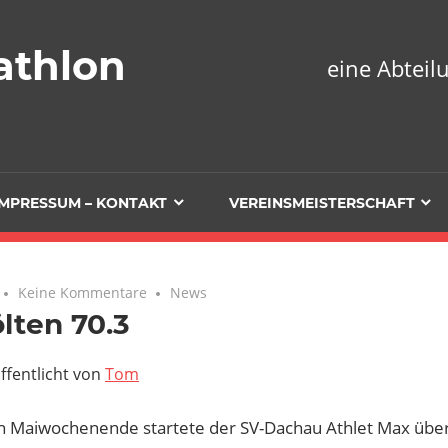
athlon
eine Abtei
IMPRESSUM – KONTAKT
VEREINSMEISTERSCHAFT
Keine Kommentare
News
ölten 70.3
ffentlicht von
Tom
n Maiwochenende startete der SV-Dachau Athlet Max über 