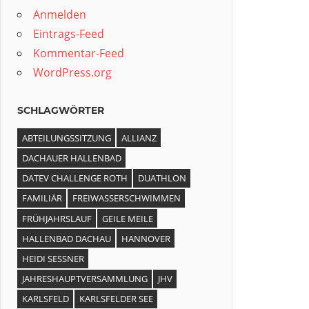
Anmelden
Eintrags-Feed
Kommentar-Feed
WordPress.org
SCHLAGWÖRTER
ABTEILUNGSSITZUNG
ALLIANZ
DACHAUER HALLENBAD
DATEV CHALLENGE ROTH
DUATHLON
FAMILIÄR
FREIWASSERSCHWIMMEN
FRÜHJAHRSLAUF
GEILE MEILE
HALLENBAD DACHAU
HANNOVER
HEIDI SESSNER
JAHRESHAUPTVERSAMMLUNG
JHV
KARLSFELD
KARLSFELDER SEE