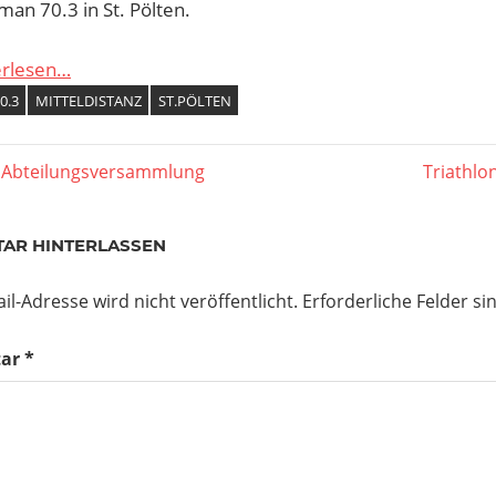
an 70.3 in St. Pölten.
erlesen…
0.3
MITTELDISTANZ
ST.PÖLTEN
agsnavigation
er
Nächste
e Abteilungsversammlung
Triathlon
Beitrag:
AR HINTERLASSEN
il-Adresse wird nicht veröffentlicht.
Erforderliche Felder si
ar
*