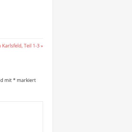
r
 Karlsfeld, Teil 1-3
nd mit
*
markiert