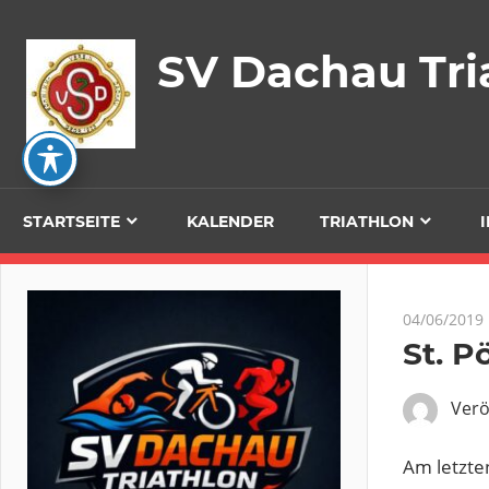
Zum
Inhalt
SV Dachau Tri
springen
STARTSEITE
KALENDER
TRIATHLON
04/06/2019
St. P
Verö
Am letzte