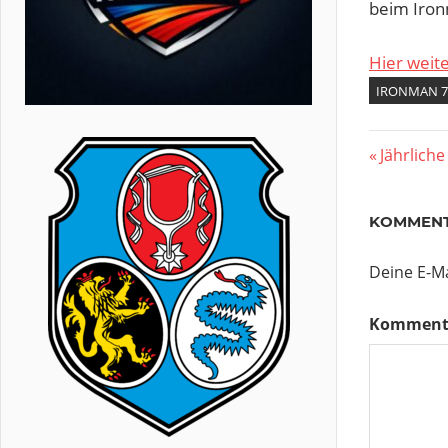
beim Ironm
Hier weit
IRONMAN 7
Beitr
Vorherig
Jährlich
Beitrag:
KOMMENT
Deine E-Ma
Komment