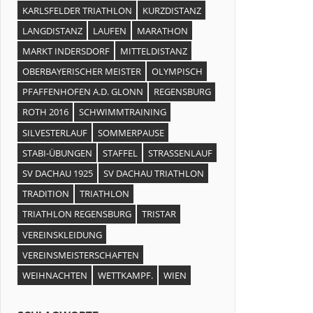
KARLSFELDER TRIATHLON
KURZDISTANZ
LANGDISTANZ
LAUFEN
MARATHON
MARKT INDERSDORF
MITTELDISTANZ
OBERBAYERISCHER MEISTER
OLYMPISCH
PFAFFENHOFEN A.D. GLONN
REGENSBURG
ROTH 2016
SCHWIMMTRAINING
SILVESTERLAUF
SOMMERPAUSE
STABI-ÜBUNGEN
STAFFEL
STRASSENLAUF
SV DACHAU 1925
SV DACHAU TRIATHLON
TRADITION
TRIATHLON
TRIATHLON REGENSBURG
TRISTAR
VEREINSKLEIDUNG
VEREINSMEISTERSCHAFTEN
WEIHNACHTEN
WETTKAMPF.
WIEN