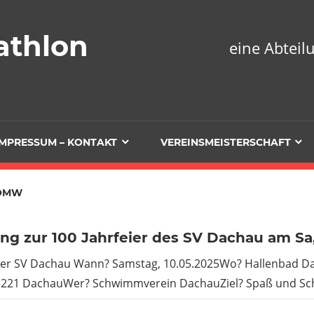
athlon
eine Abtei
IMPRESSUM – KONTAKT
VEREINSMEISTERSCHAFT
OMW
ng zur 100 Jahrfeier des SV Dachau am Sa,
eier SV Dachau Wann? Samstag, 10.05.2025Wo? Hallenbad D
5221 DachauWer? Schwimmverein DachauZiel? Spaß und S