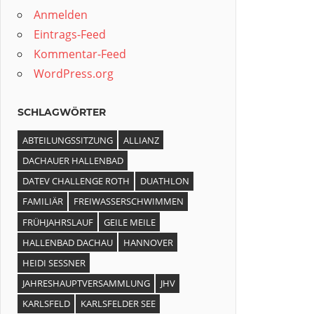
Anmelden
Eintrags-Feed
Kommentar-Feed
WordPress.org
SCHLAGWÖRTER
ABTEILUNGSSITZUNG
ALLIANZ
DACHAUER HALLENBAD
DATEV CHALLENGE ROTH
DUATHLON
FAMILIÄR
FREIWASSERSCHWIMMEN
FRÜHJAHRSLAUF
GEILE MEILE
HALLENBAD DACHAU
HANNOVER
HEIDI SESSNER
JAHRESHAUPTVERSAMMLUNG
JHV
KARLSFELD
KARLSFELDER SEE