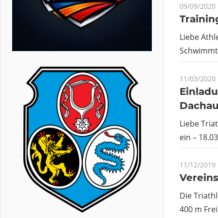
09/09/2020
Trainin
Liebe Ath
Schwimmtr
11/03/2020
Einlad
Dachau 
Liebe Tria
ein – 18.0
11/12/2019
Vereins
Die Triath
400 m Frei