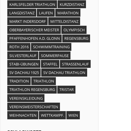
KARLSFELDER TRIATHLON
KURZDISTANZ
LANGDISTANZ
LAUFEN
MARATHON
MARKT INDERSDORF
MITTELDISTANZ
OBERBAYERISCHER MEISTER
OLYMPISCH
PFAFFENHOFEN A.D. GLONN
REGENSBURG
ROTH 2016
SCHWIMMTRAINING
SILVESTERLAUF
SOMMERPAUSE
STABI-ÜBUNGEN
STAFFEL
STRASSENLAUF
SV DACHAU 1925
SV DACHAU TRIATHLON
TRADITION
TRIATHLON
TRIATHLON REGENSBURG
TRISTAR
VEREINSKLEIDUNG
VEREINSMEISTERSCHAFTEN
WEIHNACHTEN
WETTKAMPF.
WIEN