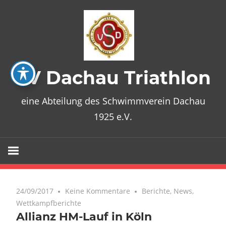
Zum
Inhalt
springen
SV Dachau Triathlon
eine Abteilung des Schwimmverein Dachau
1925 e.V.
24/09/2017
Keine Kommentare
Berichte
,
News
,
Wettkampfberichte
Allianz HM-Lauf in Köln