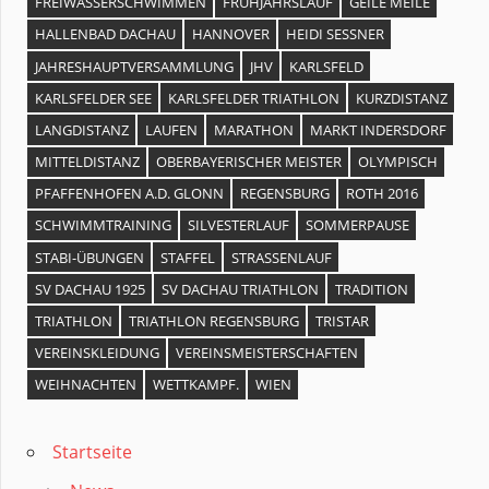
FREIWASSERSCHWIMMEN
FRÜHJAHRSLAUF
GEILE MEILE
HALLENBAD DACHAU
HANNOVER
HEIDI SESSNER
JAHRESHAUPTVERSAMMLUNG
JHV
KARLSFELD
KARLSFELDER SEE
KARLSFELDER TRIATHLON
KURZDISTANZ
LANGDISTANZ
LAUFEN
MARATHON
MARKT INDERSDORF
MITTELDISTANZ
OBERBAYERISCHER MEISTER
OLYMPISCH
PFAFFENHOFEN A.D. GLONN
REGENSBURG
ROTH 2016
SCHWIMMTRAINING
SILVESTERLAUF
SOMMERPAUSE
STABI-ÜBUNGEN
STAFFEL
STRASSENLAUF
SV DACHAU 1925
SV DACHAU TRIATHLON
TRADITION
TRIATHLON
TRIATHLON REGENSBURG
TRISTAR
VEREINSKLEIDUNG
VEREINSMEISTERSCHAFTEN
WEIHNACHTEN
WETTKAMPF.
WIEN
Startseite