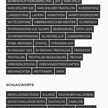
JAHRESHAUPTVERSAMMLUNG
JHV
KARLSFELD
KARLSFELDER SEE
KARLSFELDER TRIATHLON
KURZDISTANZ
LANGDISTANZ
LAUFEN
MARATHON
MARKT INDERSDORF
MITTELDISTANZ
OBERBAYERISCHER MEISTER
OLYMPISCH
PFAFFENHOFEN A.D. GLONN
REGENSBURG
ROTH 2016
SCHWIMMTRAINING
SILVESTERLAUF
SOMMERPAUSE
STABI-ÜBUNGEN
STAFFEL
STRASSENLAUF
SV DACHAU 1925
SV DACHAU TRIATHLON
TRADITION
TRIATHLON
TRIATHLON REGENSBURG
TRISTAR
VEREINSKLEIDUNG
VEREINSMEISTERSCHAFTEN
WEIHNACHTEN
WETTKAMPF.
WIEN
SCHLAGWORTE
ABTEILUNGSSITZUNG
ALLIANZ
DACHAUER HALLENBAD
DATEV CHALLENGE ROTH
DUATHLON
FAMILIÄR