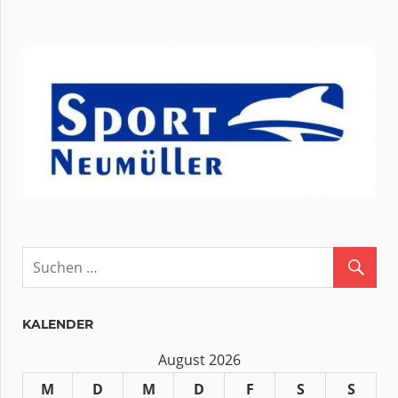
KALENDER
August 2026
M
D
M
D
F
S
S