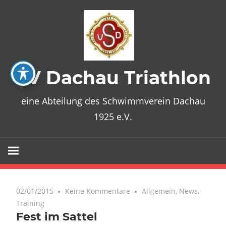
Zum
Inhalt
springen
SV Dachau Triathlon
eine Abteilung des Schwimmverein Dachau
1925 e.V.
02/01/2015
Keine Kommentare
Allgemein
,
News
,
Training
Fest im Sattel