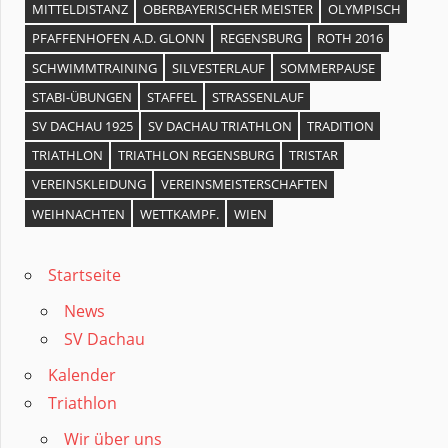
MITTELDISTANZ
OBERBAYERISCHER MEISTER
OLYMPISCH
PFAFFENHOFEN A.D. GLONN
REGENSBURG
ROTH 2016
SCHWIMMTRAINING
SILVESTERLAUF
SOMMERPAUSE
STABI-ÜBUNGEN
STAFFEL
STRASSENLAUF
SV DACHAU 1925
SV DACHAU TRIATHLON
TRADITION
TRIATHLON
TRIATHLON REGENSBURG
TRISTAR
VEREINSKLEIDUNG
VEREINSMEISTERSCHAFTEN
WEIHNACHTEN
WETTKAMPF.
WIEN
Startseite
News
SV Dachau
Kalender
Triathlon
Wir über uns