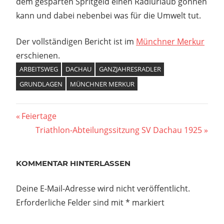
dem gesparten Spritgeld einen Radlurlaub gönnen
kann und dabei nebenbei was für die Umwelt tut.
Der vollständigen Bericht ist im
Münchner Merkur
erschienen.
ARBEITSWEG
DACHAU
GANZJAHRESRADLER
GRUNDLAGEN
MÜNCHNER MERKUR
Beitragsnavigation
Vorheriger
Feiertage
Beitrag:
Nächster
Triathlon-Abteilungssitzung SV Dachau 1925
Beitrag:
KOMMENTAR HINTERLASSEN
Deine E-Mail-Adresse wird nicht veröffentlicht.
Erforderliche Felder sind mit
*
markiert