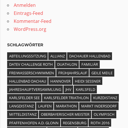
Anmelden
Eintrags-Feed
Kommentar-Feed
WordPress.org
SCHLAGWÖRTER
ABTEILUNGSSITZUNG
ALLIANZ
DACHAUER HALLENBAD
DATEV CHALLENGE ROTH
DUATHLON
FAMILIÄR
FREIWASSERSCHWIMMEN
FRÜHJAHRSLAUF
GEILE MEILE
HALLENBAD DACHAU
HANNOVER
HEIDI SESSNER
JAHRESHAUPTVERSAMMLUNG
JHV
KARLSFELD
KARLSFELDER SEE
KARLSFELDER TRIATHLON
KURZDISTANZ
LANGDISTANZ
LAUFEN
MARATHON
MARKT INDERSDORF
MITTELDISTANZ
OBERBAYERISCHER MEISTER
OLYMPISCH
PFAFFENHOFEN A.D. GLONN
REGENSBURG
ROTH 2016