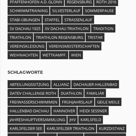
PFAFFENHOFEN A.D. GLONN
REGENSBURG
ROTH 2016
SCHWIMMTRAINING
SILVESTERLAUF
SOMMERPAUSE
STABI-ÜBUNGEN
STAFFEL
STRASSENLAUF
SV DACHAU 1925
SV DACHAU TRIATHLON
TRADITION
TRIATHLON
TRIATHLON REGENSBURG
TRISTAR
VEREINSKLEIDUNG
VEREINSMEISTERSCHAFTEN
WEIHNACHTEN
WETTKAMPF.
WIEN
SCHLAGWORTE
ABTEILUNGSSITZUNG
ALLIANZ
DACHAUER HALLENBAD
DATEV CHALLENGE ROTH
DUATHLON
FAMILIÄR
FREIWASSERSCHWIMMEN
FRÜHJAHRSLAUF
GEILE MEILE
HALLENBAD DACHAU
HANNOVER
HEIDI SESSNER
JAHRESHAUPTVERSAMMLUNG
JHV
KARLSFELD
KARLSFELDER SEE
KARLSFELDER TRIATHLON
KURZDISTANZ