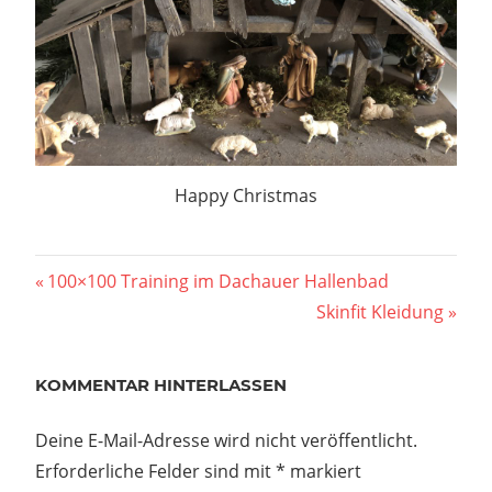
Happy Christmas
Beitragsnavigation
Vorheriger
100×100 Training im Dachauer Hallenbad
Beitrag:
Nächster
Skinfit Kleidung
Beitrag:
KOMMENTAR HINTERLASSEN
Deine E-Mail-Adresse wird nicht veröffentlicht.
Erforderliche Felder sind mit
*
markiert