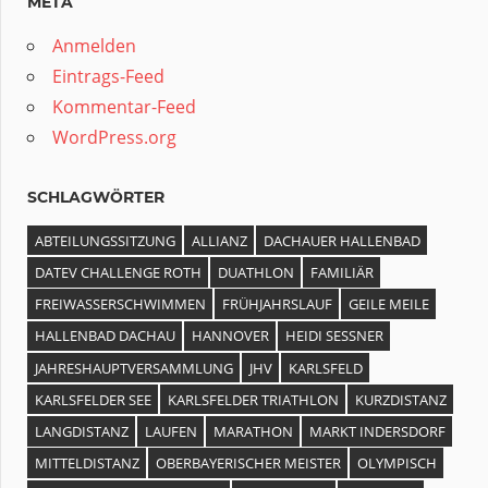
META
Anmelden
Eintrags-Feed
Kommentar-Feed
WordPress.org
SCHLAGWÖRTER
ABTEILUNGSSITZUNG
ALLIANZ
DACHAUER HALLENBAD
DATEV CHALLENGE ROTH
DUATHLON
FAMILIÄR
FREIWASSERSCHWIMMEN
FRÜHJAHRSLAUF
GEILE MEILE
HALLENBAD DACHAU
HANNOVER
HEIDI SESSNER
JAHRESHAUPTVERSAMMLUNG
JHV
KARLSFELD
KARLSFELDER SEE
KARLSFELDER TRIATHLON
KURZDISTANZ
LANGDISTANZ
LAUFEN
MARATHON
MARKT INDERSDORF
MITTELDISTANZ
OBERBAYERISCHER MEISTER
OLYMPISCH