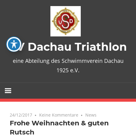
Zum
Inhalt
springen
SV Dachau Triathlon
eine Abteilung des Schwimmverein Dachau
1925 e.V.
24/12/2017
Keine Kommentare
News
Frohe Weihnachten & guten
Rutsch