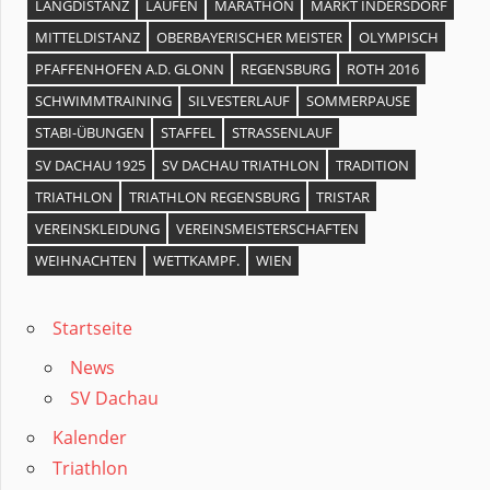
LANGDISTANZ
LAUFEN
MARATHON
MARKT INDERSDORF
MITTELDISTANZ
OBERBAYERISCHER MEISTER
OLYMPISCH
PFAFFENHOFEN A.D. GLONN
REGENSBURG
ROTH 2016
SCHWIMMTRAINING
SILVESTERLAUF
SOMMERPAUSE
STABI-ÜBUNGEN
STAFFEL
STRASSENLAUF
SV DACHAU 1925
SV DACHAU TRIATHLON
TRADITION
TRIATHLON
TRIATHLON REGENSBURG
TRISTAR
VEREINSKLEIDUNG
VEREINSMEISTERSCHAFTEN
WEIHNACHTEN
WETTKAMPF.
WIEN
Startseite
News
SV Dachau
Kalender
Triathlon