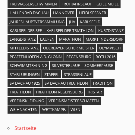
FREIWASSERSCHWIMMEN
FRÜHJAHRSLAUF
GEILE MEILE
HALLENBAD DACHAU
HANNOVER
HEIDI SESSNER
JAHRESHAUPTVERSAMMLUNG
JHV
KARLSFELD
KARLSFELDER SEE
KARLSFELDER TRIATHLON
KURZDISTANZ
LANGDISTANZ
LAUFEN
MARATHON
MARKT INDERSDORF
MITTELDISTANZ
OBERBAYERISCHER MEISTER
OLYMPISCH
PFAFFENHOFEN A.D. GLONN
REGENSBURG
ROTH 2016
SCHWIMMTRAINING
SILVESTERLAUF
SOMMERPAUSE
STABI-ÜBUNGEN
STAFFEL
STRASSENLAUF
SV DACHAU 1925
SV DACHAU TRIATHLON
TRADITION
TRIATHLON
TRIATHLON REGENSBURG
TRISTAR
VEREINSKLEIDUNG
VEREINSMEISTERSCHAFTEN
WEIHNACHTEN
WETTKAMPF.
WIEN
Startseite