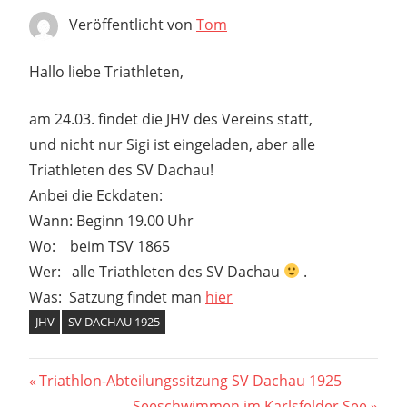
Veröffentlicht von
Tom
Hallo liebe Triathleten,
am 24.03. findet die JHV des Vereins statt,
und nicht nur Sigi ist eingeladen, aber alle
Triathleten des SV Dachau!
Anbei die Eckdaten:
Wann: Beginn 19.00 Uhr
Wo: beim TSV 1865
Wer: alle Triathleten des SV Dachau
.
Was: Satzung findet man
hier
JHV
SV DACHAU 1925
Beitragsnavigation
Vorheriger
Triathlon-Abteilungssitzung SV Dachau 1925
Beitrag:
Nächster
Seeschwimmen im Karlsfelder See