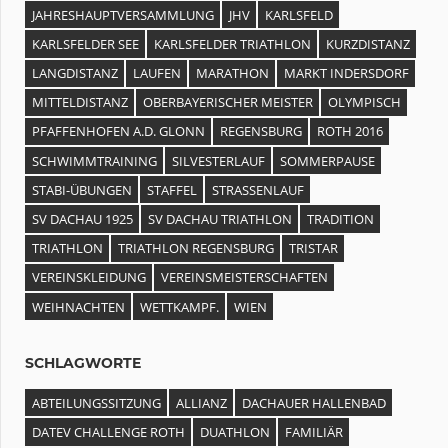
JAHRESHAUPTVERSAMMLUNG
JHV
KARLSFELD
KARLSFELDER SEE
KARLSFELDER TRIATHLON
KURZDISTANZ
LANGDISTANZ
LAUFEN
MARATHON
MARKT INDERSDORF
MITTELDISTANZ
OBERBAYERISCHER MEISTER
OLYMPISCH
PFAFFENHOFEN A.D. GLONN
REGENSBURG
ROTH 2016
SCHWIMMTRAINING
SILVESTERLAUF
SOMMERPAUSE
STABI-ÜBUNGEN
STAFFEL
STRASSENLAUF
SV DACHAU 1925
SV DACHAU TRIATHLON
TRADITION
TRIATHLON
TRIATHLON REGENSBURG
TRISTAR
VEREINSKLEIDUNG
VEREINSMEISTERSCHAFTEN
WEIHNACHTEN
WETTKAMPF.
WIEN
SCHLAGWORTE
ABTEILUNGSSITZUNG
ALLIANZ
DACHAUER HALLENBAD
DATEV CHALLENGE ROTH
DUATHLON
FAMILIÄR