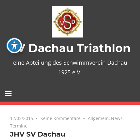
Zum
Inhalt
springen
SV Dachau Triathlon
eine Abteilung des Schwimmverein Dachau
1925 e.V.
12/03/2015
Keine Kommentare
Allgemein
,
News
,
Termine
JHV SV Dachau