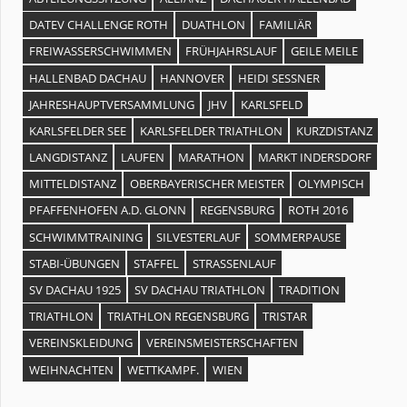
DATEV CHALLENGE ROTH
DUATHLON
FAMILIÄR
FREIWASSERSCHWIMMEN
FRÜHJAHRSLAUF
GEILE MEILE
HALLENBAD DACHAU
HANNOVER
HEIDI SESSNER
JAHRESHAUPTVERSAMMLUNG
JHV
KARLSFELD
KARLSFELDER SEE
KARLSFELDER TRIATHLON
KURZDISTANZ
LANGDISTANZ
LAUFEN
MARATHON
MARKT INDERSDORF
MITTELDISTANZ
OBERBAYERISCHER MEISTER
OLYMPISCH
PFAFFENHOFEN A.D. GLONN
REGENSBURG
ROTH 2016
SCHWIMMTRAINING
SILVESTERLAUF
SOMMERPAUSE
STABI-ÜBUNGEN
STAFFEL
STRASSENLAUF
SV DACHAU 1925
SV DACHAU TRIATHLON
TRADITION
TRIATHLON
TRIATHLON REGENSBURG
TRISTAR
VEREINSKLEIDUNG
VEREINSMEISTERSCHAFTEN
WEIHNACHTEN
WETTKAMPF.
WIEN