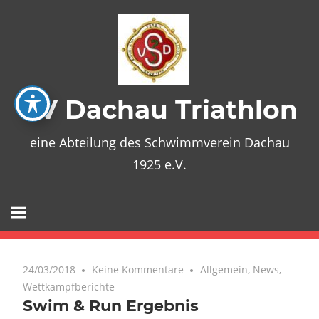
Zum
Inhalt
springen
SV Dachau Triathlon
eine Abteilung des Schwimmverein Dachau
1925 e.V.
24/03/2018
Keine Kommentare
Allgemein
,
News
,
Wettkampfberichte
Swim & Run Ergebnis