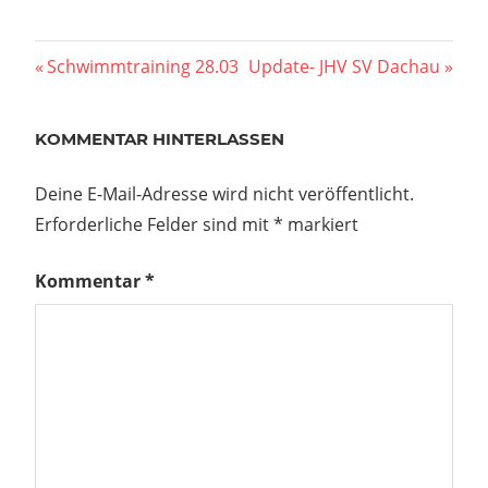
Beitragsnavigation
Vorheriger
Nächster
Schwimmtraining 28.03
Update- JHV SV Dachau
Beitrag:
Beitrag:
KOMMENTAR HINTERLASSEN
Deine E-Mail-Adresse wird nicht veröffentlicht.
Erforderliche Felder sind mit
*
markiert
Kommentar
*