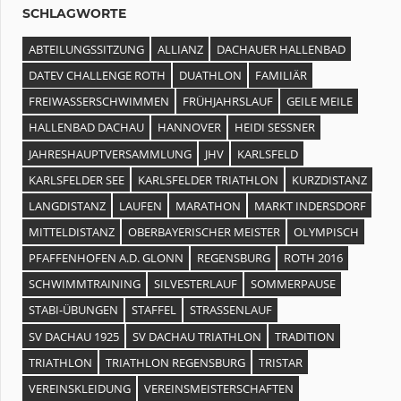
SCHLAGWORTE
ABTEILUNGSSITZUNG
ALLIANZ
DACHAUER HALLENBAD
DATEV CHALLENGE ROTH
DUATHLON
FAMILIÄR
FREIWASSERSCHWIMMEN
FRÜHJAHRSLAUF
GEILE MEILE
HALLENBAD DACHAU
HANNOVER
HEIDI SESSNER
JAHRESHAUPTVERSAMMLUNG
JHV
KARLSFELD
KARLSFELDER SEE
KARLSFELDER TRIATHLON
KURZDISTANZ
LANGDISTANZ
LAUFEN
MARATHON
MARKT INDERSDORF
MITTELDISTANZ
OBERBAYERISCHER MEISTER
OLYMPISCH
PFAFFENHOFEN A.D. GLONN
REGENSBURG
ROTH 2016
SCHWIMMTRAINING
SILVESTERLAUF
SOMMERPAUSE
STABI-ÜBUNGEN
STAFFEL
STRASSENLAUF
SV DACHAU 1925
SV DACHAU TRIATHLON
TRADITION
TRIATHLON
TRIATHLON REGENSBURG
TRISTAR
VEREINSKLEIDUNG
VEREINSMEISTERSCHAFTEN