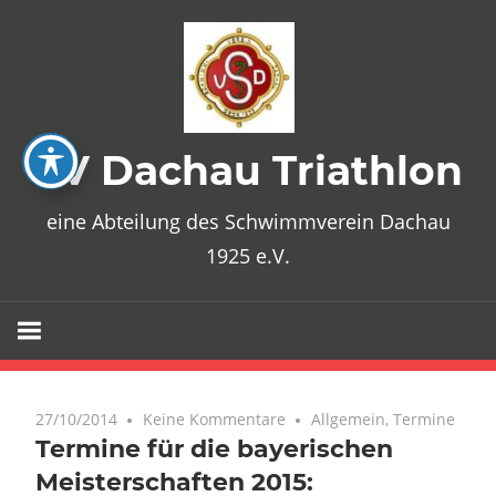
Zum
Inhalt
springen
SV Dachau Triathlon
eine Abteilung des Schwimmverein Dachau
1925 e.V.
27/10/2014
Keine Kommentare
Allgemein
,
Termine
Termine für die bayerischen
Meisterschaften 2015: