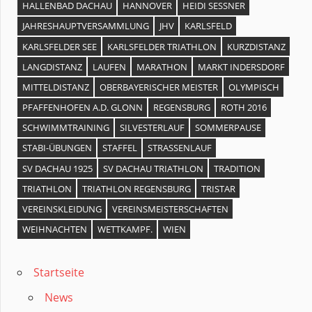
HALLENBAD DACHAU
HANNOVER
HEIDI SESSNER
JAHRESHAUPTVERSAMMLUNG
JHV
KARLSFELD
KARLSFELDER SEE
KARLSFELDER TRIATHLON
KURZDISTANZ
LANGDISTANZ
LAUFEN
MARATHON
MARKT INDERSDORF
MITTELDISTANZ
OBERBAYERISCHER MEISTER
OLYMPISCH
PFAFFENHOFEN A.D. GLONN
REGENSBURG
ROTH 2016
SCHWIMMTRAINING
SILVESTERLAUF
SOMMERPAUSE
STABI-ÜBUNGEN
STAFFEL
STRASSENLAUF
SV DACHAU 1925
SV DACHAU TRIATHLON
TRADITION
TRIATHLON
TRIATHLON REGENSBURG
TRISTAR
VEREINSKLEIDUNG
VEREINSMEISTERSCHAFTEN
WEIHNACHTEN
WETTKAMPF.
WIEN
Startseite
News