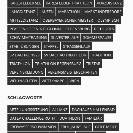
KARLSFELDER SEE
KARLSFELDER TRIATHLON
KURZDISTANZ
LANGDISTANZ
LAUFEN
MARATHON
MARKT INDERSDORF
MITTELDISTANZ
OBERBAYERISCHER MEISTER
OLYMPISCH
PFAFFENHOFEN A.D. GLONN
REGENSBURG
ROTH 2016
SCHWIMMTRAINING
SILVESTERLAUF
SOMMERPAUSE
STABI-ÜBUNGEN
STAFFEL
STRASSENLAUF
SV DACHAU 1925
SV DACHAU TRIATHLON
TRADITION
TRIATHLON
TRIATHLON REGENSBURG
TRISTAR
VEREINSKLEIDUNG
VEREINSMEISTERSCHAFTEN
WEIHNACHTEN
WETTKAMPF.
WIEN
SCHLAGWORTE
ABTEILUNGSSITZUNG
ALLIANZ
DACHAUER HALLENBAD
DATEV CHALLENGE ROTH
DUATHLON
FAMILIÄR
FREIWASSERSCHWIMMEN
FRÜHJAHRSLAUF
GEILE MEILE