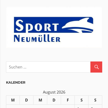
KALENDER
August 2026
M
D
M
D
F
S
S