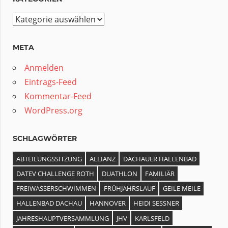
Kategorien
META
Anmelden
Eintrags-Feed
Kommentar-Feed
WordPress.org
SCHLAGWÖRTER
ABTEILUNGSSITZUNG
ALLIANZ
DACHAUER HALLENBAD
DATEV CHALLENGE ROTH
DUATHLON
FAMILIÄR
FREIWASSERSCHWIMMEN
FRÜHJAHRSLAUF
GEILE MEILE
HALLENBAD DACHAU
HANNOVER
HEIDI SESSNER
JAHRESHAUPTVERSAMMLUNG
JHV
KARLSFELD