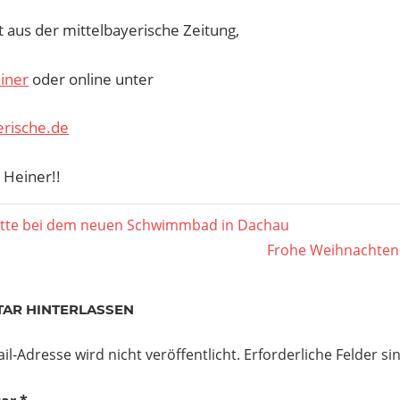
t aus der mittelbayerische Zeitung,
einer
oder online unter
erische.de
 Heiner!!
agsnavigation
er
itte bei dem neuen Schwimmbad in Dachau
Nächster
Frohe Weihnachten 
Beitrag:
AR HINTERLASSEN
il-Adresse wird nicht veröffentlicht.
Erforderliche Felder si