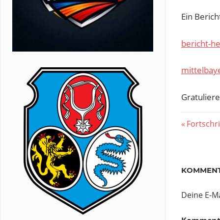
Ein Berich
bericht-h
mittelbay
Gratuliere
Beitr
Vorherig
Fortschr
Beitrag:
KOMMENT
Deine E-Ma