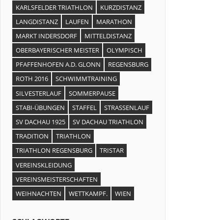
KARLSFELDER TRIATHLON
KURZDISTANZ
LANGDISTANZ
LAUFEN
MARATHON
MARKT INDERSDORF
MITTELDISTANZ
OBERBAYERISCHER MEISTER
OLYMPISCH
PFAFFENHOFEN A.D. GLONN
REGENSBURG
ROTH 2016
SCHWIMMTRAINING
SILVESTERLAUF
SOMMERPAUSE
STABI-ÜBUNGEN
STAFFEL
STRASSENLAUF
SV DACHAU 1925
SV DACHAU TRIATHLON
TRADITION
TRIATHLON
TRIATHLON REGENSBURG
TRISTAR
VEREINSKLEIDUNG
VEREINSMEISTERSCHAFTEN
WEIHNACHTEN
WETTKAMPF.
WIEN