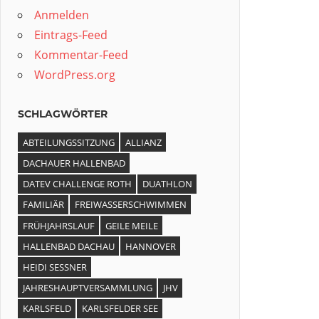
Anmelden
Eintrags-Feed
Kommentar-Feed
WordPress.org
SCHLAGWÖRTER
ABTEILUNGSSITZUNG
ALLIANZ
DACHAUER HALLENBAD
DATEV CHALLENGE ROTH
DUATHLON
FAMILIÄR
FREIWASSERSCHWIMMEN
FRÜHJAHRSLAUF
GEILE MEILE
HALLENBAD DACHAU
HANNOVER
HEIDI SESSNER
JAHRESHAUPTVERSAMMLUNG
JHV
KARLSFELD
KARLSFELDER SEE