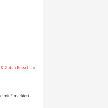
& Guten Rutsch !!
nd mit
*
markiert