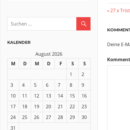
Beitr
Vorherig
27 x Tri
Beitrag:
KOMMENT
KALENDER
Deine E-Ma
August 2026
Komment
M
D
M
D
F
S
S
1
2
3
4
5
6
7
8
9
10
11
12
13
14
15
16
17
18
19
20
21
22
23
24
25
26
27
28
29
30
31