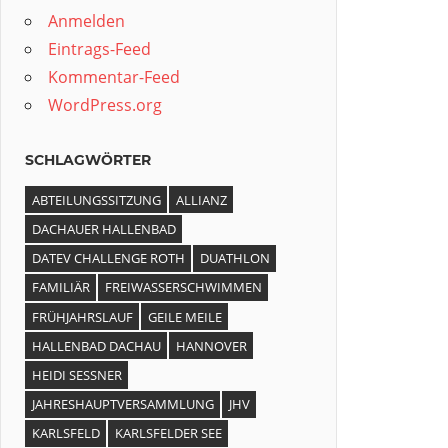
Anmelden
Eintrags-Feed
Kommentar-Feed
WordPress.org
SCHLAGWÖRTER
ABTEILUNGSSITZUNG
ALLIANZ
DACHAUER HALLENBAD
DATEV CHALLENGE ROTH
DUATHLON
FAMILIÄR
FREIWASSERSCHWIMMEN
FRÜHJAHRSLAUF
GEILE MEILE
HALLENBAD DACHAU
HANNOVER
HEIDI SESSNER
JAHRESHAUPTVERSAMMLUNG
JHV
KARLSFELD
KARLSFELDER SEE