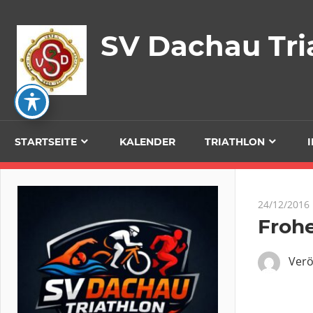
Zum
Inhalt
SV Dachau Tri
springen
STARTSEITE
KALENDER
TRIATHLON
24/12/2016
Frohe
Verö