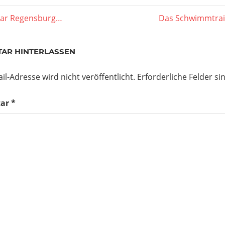
agsnavigation
er
Nächster
star Regensburg…
Das Schwimmtrain
Beitrag:
AR HINTERLASSEN
il-Adresse wird nicht veröffentlicht.
Erforderliche Felder si
ar
*