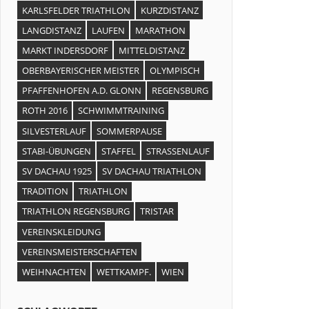
KARLSFELDER TRIATHLON
KURZDISTANZ
LANGDISTANZ
LAUFEN
MARATHON
MARKT INDERSDORF
MITTELDISTANZ
OBERBAYERISCHER MEISTER
OLYMPISCH
PFAFFENHOFEN A.D. GLONN
REGENSBURG
ROTH 2016
SCHWIMMTRAINING
SILVESTERLAUF
SOMMERPAUSE
STABI-ÜBUNGEN
STAFFEL
STRASSENLAUF
SV DACHAU 1925
SV DACHAU TRIATHLON
TRADITION
TRIATHLON
TRIATHLON REGENSBURG
TRISTAR
VEREINSKLEIDUNG
VEREINSMEISTERSCHAFTEN
WEIHNACHTEN
WETTKAMPF.
WIEN