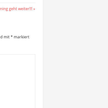
ing geht weiter!!!
nd mit
*
markiert