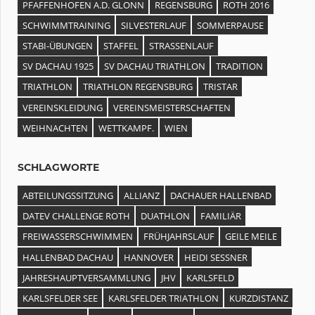
PFAFFENHOFEN A.D. GLONN
REGENSBURG
ROTH 2016
SCHWIMMTRAINING
SILVESTERLAUF
SOMMERPAUSE
STABI-ÜBUNGEN
STAFFEL
STRASSENLAUF
SV DACHAU 1925
SV DACHAU TRIATHLON
TRADITION
TRIATHLON
TRIATHLON REGENSBURG
TRISTAR
VEREINSKLEIDUNG
VEREINSMEISTERSCHAFTEN
WEIHNACHTEN
WETTKAMPF.
WIEN
SCHLAGWORTE
ABTEILUNGSSITZUNG
ALLIANZ
DACHAUER HALLENBAD
DATEV CHALLENGE ROTH
DUATHLON
FAMILIÄR
FREIWASSERSCHWIMMEN
FRÜHJAHRSLAUF
GEILE MEILE
HALLENBAD DACHAU
HANNOVER
HEIDI SESSNER
JAHRESHAUPTVERSAMMLUNG
JHV
KARLSFELD
KARLSFELDER SEE
KARLSFELDER TRIATHLON
KURZDISTANZ