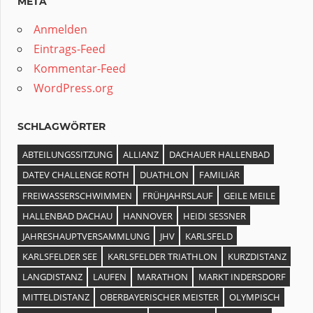
META
Anmelden
Eintrags-Feed
Kommentar-Feed
WordPress.org
SCHLAGWÖRTER
ABTEILUNGSSITZUNG
ALLIANZ
DACHAUER HALLENBAD
DATEV CHALLENGE ROTH
DUATHLON
FAMILIÄR
FREIWASSERSCHWIMMEN
FRÜHJAHRSLAUF
GEILE MEILE
HALLENBAD DACHAU
HANNOVER
HEIDI SESSNER
JAHRESHAUPTVERSAMMLUNG
JHV
KARLSFELD
KARLSFELDER SEE
KARLSFELDER TRIATHLON
KURZDISTANZ
LANGDISTANZ
LAUFEN
MARATHON
MARKT INDERSDORF
MITTELDISTANZ
OBERBAYERISCHER MEISTER
OLYMPISCH