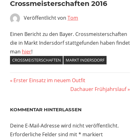
Crossmeisterschaften 2016
Veröffentlicht von
Tom
Einen Bericht zu den Bayer. Crossmeisterschaften
die in Markt Indersdorf stattgefunden haben findet
man
hier
!
CROSSMEISTERSCHAFTEN
MARKT INDERSDORF
Beitragsnavigation
Vorheriger
Erster Einsatz im neuem Outfit
Beitrag:
Nächster
Dachauer Frühjahrslauf
Beitrag:
KOMMENTAR HINTERLASSEN
Deine E-Mail-Adresse wird nicht veröffentlicht.
Erforderliche Felder sind mit
*
markiert