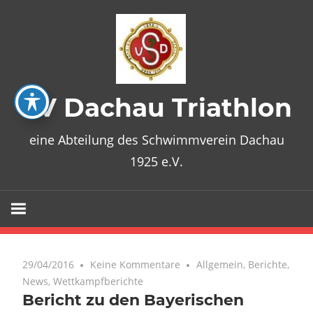
Zum
Inhalt
springen
SV Dachau Triathlon
eine Abteilung des Schwimmverein Dachau
1925 e.V.
29/04/2016
Keine Kommentare
Allgemein
,
Berichte
,
News
,
Wettkampfberichte
Bericht zu den Bayerischen