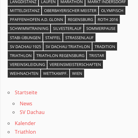
LANGDISTANZ
LAUFEN
MARATHON
MARKT INDERSDORF
MITTELDISTANZ
OBERBAYERISCHER MEISTER
OLYMPISCH
PFAFFENHOFEN A.D. GLONN
REGENSBURG
ROTH 2016
SCHWIMMTRAINING
SILVESTERLAUF
SOMMERPAUSE
STABI-ÜBUNGEN
STAFFEL
STRASSENLAUF
SV DACHAU 1925
SV DACHAU TRIATHLON
TRADITION
TRIATHLON
TRIATHLON REGENSBURG
TRISTAR
VEREINSKLEIDUNG
VEREINSMEISTERSCHAFTEN
WEIHNACHTEN
WETTKAMPF.
WIEN
Startseite
News
SV Dachau
Kalender
Triathlon