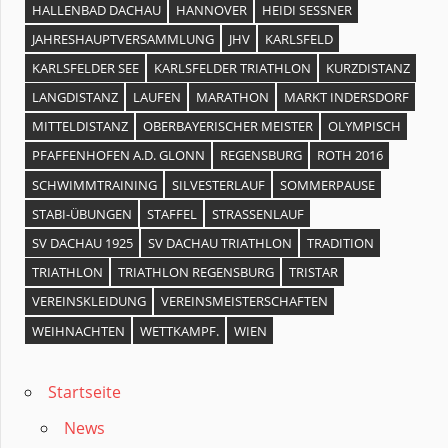
HALLENBAD DACHAU
HANNOVER
HEIDI SESSNER
JAHRESHAUPTVERSAMMLUNG
JHV
KARLSFELD
KARLSFELDER SEE
KARLSFELDER TRIATHLON
KURZDISTANZ
LANGDISTANZ
LAUFEN
MARATHON
MARKT INDERSDORF
MITTELDISTANZ
OBERBAYERISCHER MEISTER
OLYMPISCH
PFAFFENHOFEN A.D. GLONN
REGENSBURG
ROTH 2016
SCHWIMMTRAINING
SILVESTERLAUF
SOMMERPAUSE
STABI-ÜBUNGEN
STAFFEL
STRASSENLAUF
SV DACHAU 1925
SV DACHAU TRIATHLON
TRADITION
TRIATHLON
TRIATHLON REGENSBURG
TRISTAR
VEREINSKLEIDUNG
VEREINSMEISTERSCHAFTEN
WEIHNACHTEN
WETTKAMPF.
WIEN
Startseite
News