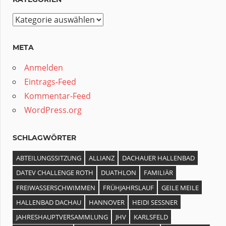
Kategorien
META
Anmelden
Eintrags-Feed
Kommentar-Feed
WordPress.org
SCHLAGWÖRTER
ABTEILUNGSSITZUNG
ALLIANZ
DACHAUER HALLENBAD
DATEV CHALLENGE ROTH
DUATHLON
FAMILIÄR
FREIWASSERSCHWIMMEN
FRÜHJAHRSLAUF
GEILE MEILE
HALLENBAD DACHAU
HANNOVER
HEIDI SESSNER
JAHRESHAUPTVERSAMMLUNG
JHV
KARLSFELD