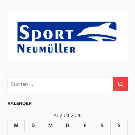
KALENDER
August 2026
M
D
M
D
F
S
S