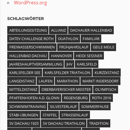
WordPress.org
SCHLAGWÖRTER
ABTEILUNGSSITZUNG
ALLIANZ
DACHAUER HALLENBAD
DATEV CHALLENGE ROTH
DUATHLON
FAMILIÄR
FREIWASSERSCHWIMMEN
FRÜHJAHRSLAUF
GEILE MEILE
HALLENBAD DACHAU
HANNOVER
HEIDI SESSNER
JAHRESHAUPTVERSAMMLUNG
JHV
KARLSFELD
KARLSFELDER SEE
KARLSFELDER TRIATHLON
KURZDISTANZ
LANGDISTANZ
LAUFEN
MARATHON
MARKT INDERSDORF
MITTELDISTANZ
OBERBAYERISCHER MEISTER
OLYMPISCH
PFAFFENHOFEN A.D. GLONN
REGENSBURG
ROTH 2016
SCHWIMMTRAINING
SILVESTERLAUF
SOMMERPAUSE
STABI-ÜBUNGEN
STAFFEL
STRASSENLAUF
SV DACHAU 1925
SV DACHAU TRIATHLON
TRADITION