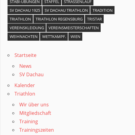
STABI-ÜBUNGEN
STAFFEL
STRASSENLAUF
SV DACHAU 1925
SV DACHAU TRIATHLON
TRADITION
TRIATHLON
TRIATHLON REGENSBURG
TRISTAR
VEREINSKLEIDUNG
VEREINSMEISTERSCHAFTEN
WEIHNACHTEN
WETTKAMPF.
WIEN
Startseite
News
SV Dachau
Kalender
Triathlon
Wir über uns
Mitgliedschaft
Training
Trainingszeiten