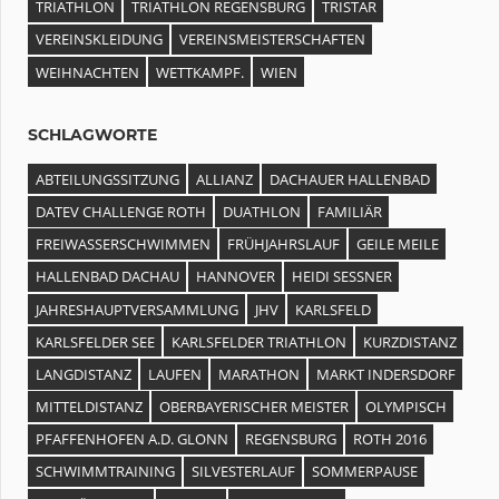
TRIATHLON
TRIATHLON REGENSBURG
TRISTAR
VEREINSKLEIDUNG
VEREINSMEISTERSCHAFTEN
WEIHNACHTEN
WETTKAMPF.
WIEN
SCHLAGWORTE
ABTEILUNGSSITZUNG
ALLIANZ
DACHAUER HALLENBAD
DATEV CHALLENGE ROTH
DUATHLON
FAMILIÄR
FREIWASSERSCHWIMMEN
FRÜHJAHRSLAUF
GEILE MEILE
HALLENBAD DACHAU
HANNOVER
HEIDI SESSNER
JAHRESHAUPTVERSAMMLUNG
JHV
KARLSFELD
KARLSFELDER SEE
KARLSFELDER TRIATHLON
KURZDISTANZ
LANGDISTANZ
LAUFEN
MARATHON
MARKT INDERSDORF
MITTELDISTANZ
OBERBAYERISCHER MEISTER
OLYMPISCH
PFAFFENHOFEN A.D. GLONN
REGENSBURG
ROTH 2016
SCHWIMMTRAINING
SILVESTERLAUF
SOMMERPAUSE