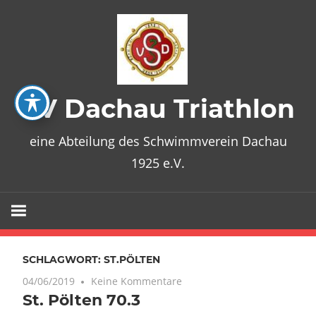
Zum
Inhalt
springen
SV Dachau Triathlon
eine Abteilung des Schwimmverein Dachau
1925 e.V.
SCHLAGWORT:
ST.PÖLTEN
04/06/2019
Keine Kommentare
St. Pölten 70.3