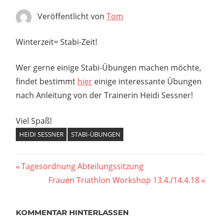
Veröffentlicht von
Tom
Winterzeit= Stabi-Zeit!
Wer gerne einige Stabi-Übungen machen möchte,
findet bestimmt
hier
einige interessante Übungen
nach Anleitung von der Trainerin Heidi Sessner!
Viel Spaß!
HEIDI SESSNER
STABI-ÜBUNGEN
Beitragsnavigation
Vorheriger
Tagesordnung Abteilungssitzung
Beitrag:
Nächster
Frauen Triathlon Workshop 13.4./14.4.18
Beitrag:
KOMMENTAR HINTERLASSEN