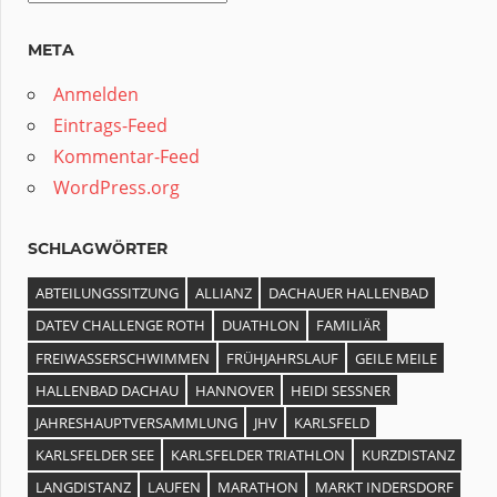
META
Anmelden
Eintrags-Feed
Kommentar-Feed
WordPress.org
SCHLAGWÖRTER
ABTEILUNGSSITZUNG
ALLIANZ
DACHAUER HALLENBAD
DATEV CHALLENGE ROTH
DUATHLON
FAMILIÄR
FREIWASSERSCHWIMMEN
FRÜHJAHRSLAUF
GEILE MEILE
HALLENBAD DACHAU
HANNOVER
HEIDI SESSNER
JAHRESHAUPTVERSAMMLUNG
JHV
KARLSFELD
KARLSFELDER SEE
KARLSFELDER TRIATHLON
KURZDISTANZ
LANGDISTANZ
LAUFEN
MARATHON
MARKT INDERSDORF