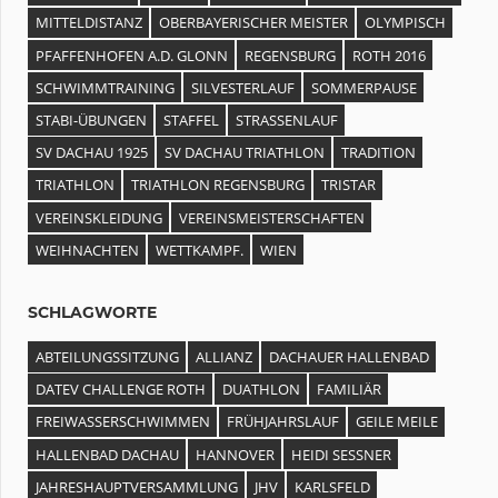
MITTELDISTANZ
OBERBAYERISCHER MEISTER
OLYMPISCH
PFAFFENHOFEN A.D. GLONN
REGENSBURG
ROTH 2016
SCHWIMMTRAINING
SILVESTERLAUF
SOMMERPAUSE
STABI-ÜBUNGEN
STAFFEL
STRASSENLAUF
SV DACHAU 1925
SV DACHAU TRIATHLON
TRADITION
TRIATHLON
TRIATHLON REGENSBURG
TRISTAR
VEREINSKLEIDUNG
VEREINSMEISTERSCHAFTEN
WEIHNACHTEN
WETTKAMPF.
WIEN
SCHLAGWORTE
ABTEILUNGSSITZUNG
ALLIANZ
DACHAUER HALLENBAD
DATEV CHALLENGE ROTH
DUATHLON
FAMILIÄR
FREIWASSERSCHWIMMEN
FRÜHJAHRSLAUF
GEILE MEILE
HALLENBAD DACHAU
HANNOVER
HEIDI SESSNER
JAHRESHAUPTVERSAMMLUNG
JHV
KARLSFELD