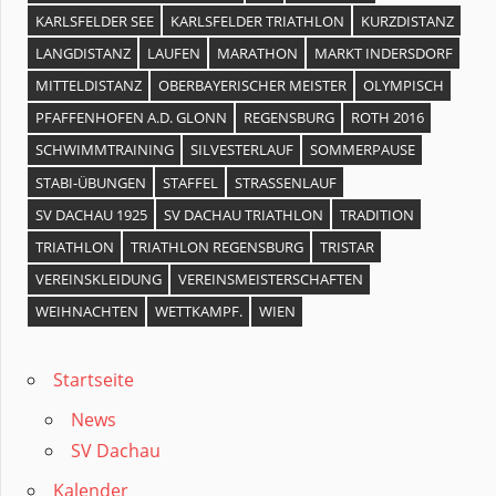
KARLSFELDER SEE
KARLSFELDER TRIATHLON
KURZDISTANZ
LANGDISTANZ
LAUFEN
MARATHON
MARKT INDERSDORF
MITTELDISTANZ
OBERBAYERISCHER MEISTER
OLYMPISCH
PFAFFENHOFEN A.D. GLONN
REGENSBURG
ROTH 2016
SCHWIMMTRAINING
SILVESTERLAUF
SOMMERPAUSE
STABI-ÜBUNGEN
STAFFEL
STRASSENLAUF
SV DACHAU 1925
SV DACHAU TRIATHLON
TRADITION
TRIATHLON
TRIATHLON REGENSBURG
TRISTAR
VEREINSKLEIDUNG
VEREINSMEISTERSCHAFTEN
WEIHNACHTEN
WETTKAMPF.
WIEN
Startseite
News
SV Dachau
Kalender