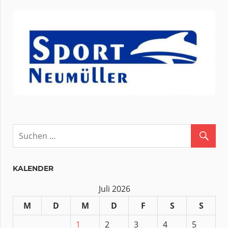
KALENDER
Juli 2026
M
D
M
D
F
S
S
1
2
3
4
5