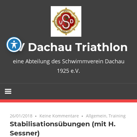
Zum
Inhalt
springen
SV Dachau Triathlon
eine Abteilung des Schwimmverein Dachau
1925 e.V.
26/01/2018
Keine Kommentare
Allgemein
,
Training
Stabilisationsübungen (mit H.
Sessner)